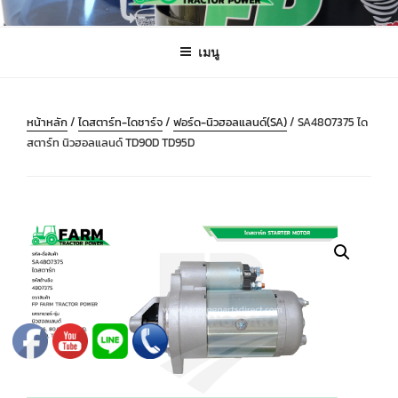
ข้าม
FARMING PARTS DIRECT
ฟาร์มมิ่งพาร์ทไดเร็ค อะไหล่ รถไถ แทรกเตอร์ เครื่องมือจักรกลเกษตร จัดส่ง
ไป
ถึงมือลูกค้าทั่วประเทศ
เมนู
ยัง
บทความ
หน้าหลัก
/
ไดสตาร์ท-ไดชาร์จ
/
ฟอร์ด-นิวฮอลแลนด์(SA)
/ SA4807375 ได
สตาร์ท นิวฮอลแลนด์ TD90D TD95D