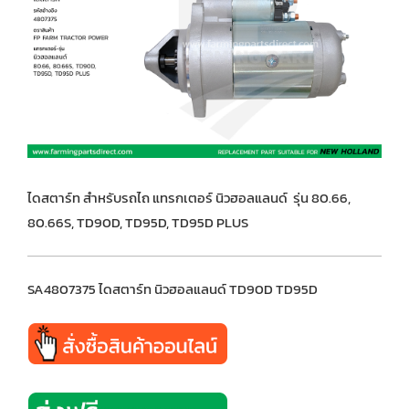
ไดสตาร์ท สำหรับรถไถ แทรกเตอร์ นิวฮอลแลนด์ รุ่น 80.66,
80.66S, TD90D, TD95D, TD95D PLUS
SA4807375 ไดสตาร์ท นิวฮอลแลนด์ TD90D TD95D