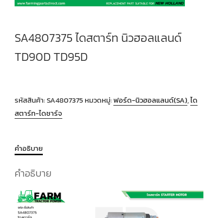
SA4807375 ไดสตาร์ท นิวฮอลแลนด์
TD90D TD95D
รหัสสินค้า:
SA4807375
หมวดหมู่:
ฟอร์ด-นิวฮอลแลนด์(SA)
,
ได
สตาร์ท-ไดชาร์จ
คำอธิบาย
คำอธิบาย