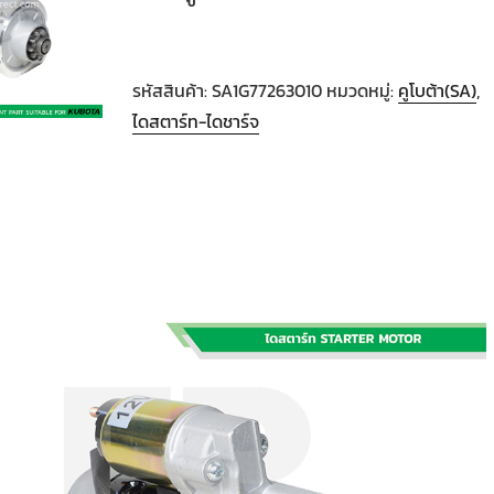
รหัสสินค้า:
SA1G77263010
หมวดหมู่:
คูโบต้า(SA)
,
ไดสตาร์ท-ไดชาร์จ