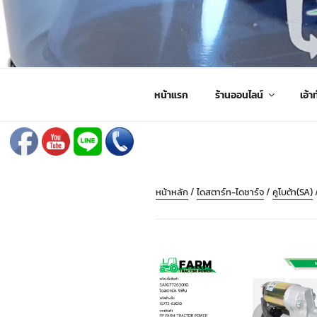
ข้าม
ไป
FARMING PARTS DIRECT
ฟาร์มมิ่งพาร์ทไดเร็ค อะไหล่ รถไถ แทรกเตอร์ เครื่องมือจั
ยัง
บทความ
หน้าแรก
ร้านออนไลน์
เอ้าท
หน้าหลัก
/
ไดสตาร์ท-ไดชาร์จ
/
คูโบต้า(SA)