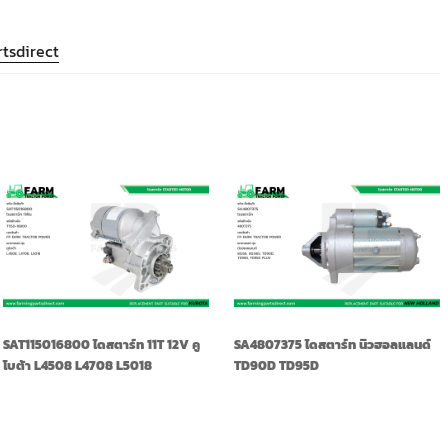
tsdirect
SAT115016800 ไดสตาร์ท 11T 12V คู
SA4807375 ไดสตาร์ท นิวฮอลแลนด์
โบต้า L4508 L4708 L5018
TD90D TD95D