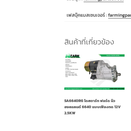
เฟสบุ๊คแมสเซนเจอร์ :
farmingpar
สินค้าที่เกี่ยวข้อง
SA6640RG ไดสตาร์ท ฟอร์ด นิว
ฮอลแลนด์ 6640 แบบเฟืองทด 12V
2.5KW