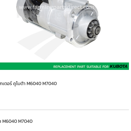
รกเตอร์ คูโบต้า M6040 M7040
ต้า M6040 M7040