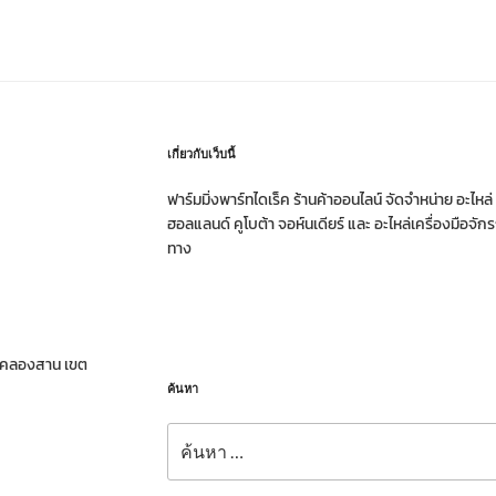
เกี่ยวกับเว็บนี้
ฟาร์มมิ่งพาร์ทไดเร็ค ร้านค้าออนไลน์ จัดจำหน่าย อะไหล
ฮอลแลนด์ คูโบต้า จอห์นเดียร์ และ อะไหล่เครื่องมือจั
ทาง
วงคลองสาน เขต
ค้นหา
ค้นหา: