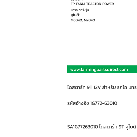
ไดสตาร์ท 9T 12V สำหรับ รถไถ แท
รหัสอ้างอิง 1G772-63010
SA1G77263010 ไดสตาร์ท 9T คูโบ