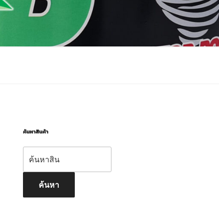
ค้นหาสินค้า
ค้นหา:
ค้นหา