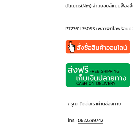
ตันเมตร(Nm) ง่ามยอยส์แบบฟ็อจจิ
PT2361L750SS เพลาพีทีโอพร้อมปลอ
กรุณาติดต่อเราผ่านช่องทาง
โทร :
0622299742