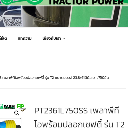
กรกลเกษตร จัดส่งถึงมือลูกค้าทั่วประเทศ
์เล็ต
บทความ
เกี่ยวกับเรา
เพลาพีทีโอพร้อมปลอกเซฟตี้ รุ่น T2 ขนาดยอยส์ 23.8×61.3มิล ยาว750มิล
PT2361L750SS เพลาพีที
โอพร้อมปลอกเซฟตี้ รุ่น T2