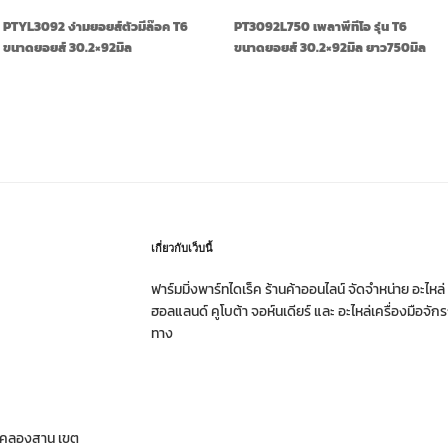
PTYL3092 ง่ามยอยส์ตัวมีล๊อค T6
PT3092L750 เพลาพีทีโอ รุ่น T6
ขนาดยอยส์ 30.2×92มิล
ขนาดยอยส์ 30.2×92มิล ยาว750มิล
เกี่ยวกับเว็บนี้
ฟาร์มมิ่งพาร์ทไดเร็ค ร้านค้าออนไลน์ จัดจำหน่าย อะไหล
ฮอลแลนด์ คูโบต้า จอห์นเดียร์ และ อะไหล่เครื่องมือจั
ทาง
วงคลองสาน เขต