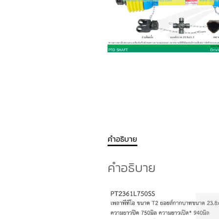
คำอธิบาย
คำอธิบาย