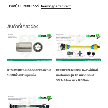
เฟสบุ๊คแมสเซนเจอร์ :
farmingpartsdirect
สินค้าที่เกี่ยวข้อง
PTSLV138T6 ปลอกต่อเพลาพีทีโอ
PTC3092L1200SS เพลาพีทีโอมี
1-3/8นิ้ว 6ฟัน ชุบแข็ง
สลิปคลัทช์ รุ่น T6 ขนาดยอยส์
30.2×92มิล ยาว 1200มิล