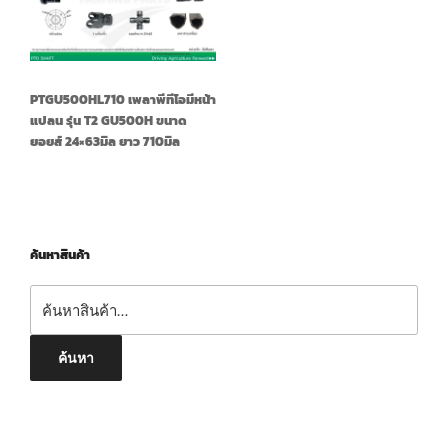
PTGU500HL710 เพลาพีทีโอมีหน้า
แปลน รุ่น T2 GU500H ขนาด
ยอยส์ 24×63มิล ยาว 710มิล
ค้นหาสินค้า
ค้นหา:
ค้นหา