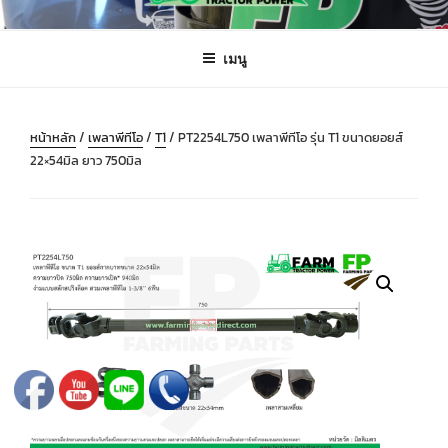
ข้าม
FARMING PARTS DIRECT
ฟาร์มมิ่งพาร์ทไดเร็ค อะไหล่ รถไถ แทรกเตอร์ เครื่องมือจักรกลเกษตร จัดส่ง
ไป
ถึงมือลูกค้าทั่วประเทศ
เมนู
ยัง
บทความ
หน้าหลัก
/
เพลาพีทีโอ
/
T1
/ PT2254L750 เพลาพีทีโอ รุ่น T1 ขนาดยอยส์
22×54มิล ยาว 750มิล