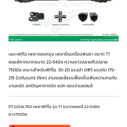
เพลาจอบหมุน เพลาปั่นเครื่องพ่นยา ขนาด T1
เพลาพีทีโอ
ยอยส์กากบาทขนาด 22×54มิล ความยาวปลายถึงปลาย
750มิล เหมาะสำหรับพีทีโอ 10-20 แรงม้า (HP) แรงบิด 175-
215 นิวตันเมตร (Nm) ง่ามยอยส์แบบฟ็อจจิ้งเพิ่มความทนกับ
งานหนัก ลดปัญหาการบิด แตก ของง่ามยอยส์
PT2254L750 เพลาพีทีโอ รุ่น T1 ขนาดยอยส์ 22×54มิล
ยาว750มิล