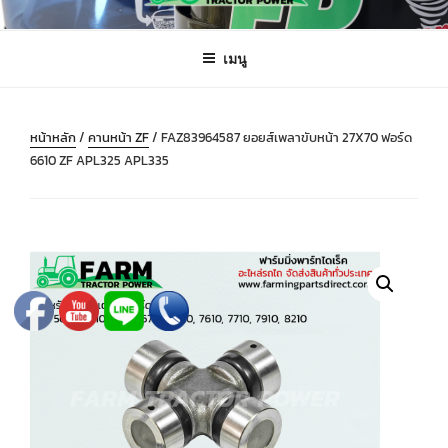
ข้าม
FARMING PARTS DIRECT
ฟาร์มมิ่งพาร์ทไดเร็ค อะไหล่ รถไถ แทรกเตอร์ เครื่องมือจักรกลเกษตร จัดส่ง
ไป
ถึงมือลูกค้าทั่วประเทศ
เมนู
ยัง
บทความ
หน้าหลัก
/
คานหน้า ZF
/ FAZ83964587 ยอยส์เพลาขับหน้า 27X70 ฟอร์ด
6610 ZF APL325 APL335