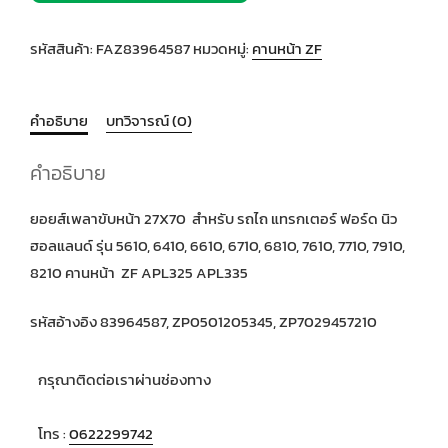
รหัสสินค้า:
FAZ83964587
หมวดหมู่:
คานหน้า ZF
คำอธิบาย
บทวิจารณ์ (0)
คำอธิบาย
ยอยส์เพลาขับหน้า 27X70 สำหรับ รถไถ แทรกเตอร์ ฟอร์ด นิว
ฮอลแลนด์ รุ่น 5610, 6410, 6610, 6710, 6810, 7610, 7710, 7910,
8210 คานหน้า ZF APL325 APL335
รหัสอ้างอิง 83964587, ZP0501205345, ZP7029457210
กรุณาติดต่อเราผ่านช่องทาง
โทร :
0622299742