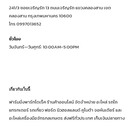
241/3 ซอยเจริญรัถ 13 ถนนเจริญรัถ แขวงคลองสาน เขต
คลองสาน กรุงเทพมหานคร 10600
โทร 0997013652
ชั่วโมง
วันจันทร์—วันศุกร์: 10:00AM–5:00PM
เกี่ยวกับเว็บนี้
ฟาร์มมิ่งพาร์ทไดเร็ค ร้านค้าออนไลน์ จัดจำหน่าย อะไหล่ รถไถ
แทรกเตอร์ รถเกี่ยว ฟอร์ด นิวฮอลแลนด์ คูโบต้า จอห์นเดียร์ และ
อะไหล่เครื่องมือจักรกลเกษตร ส่งฟรีทั่วประเทศ เก็บเงินปลายทาง