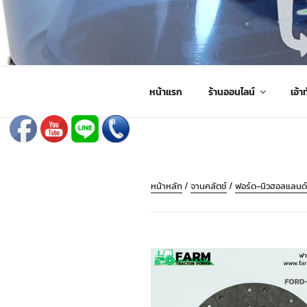
ข้าม
ไป
FARMING PARTS DIRECT
ฟาร์มมิ่งพาร์ทไดเร็ค อะไหล่ รถไถ แทรกเตอร์ เครื่องมือจั
ยัง
บทความ
หน้าแรก
ร้านออนไลน์
เอ้าท
หน้าหลัก
/
จานคลัตช์
/
ฟอร์ด-นิวฮอลแลนด์