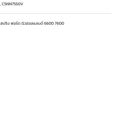
0A, C5NN7550V
มีสปริง ฟอร์ด นิวฮอลแลนด์ 6600 7600