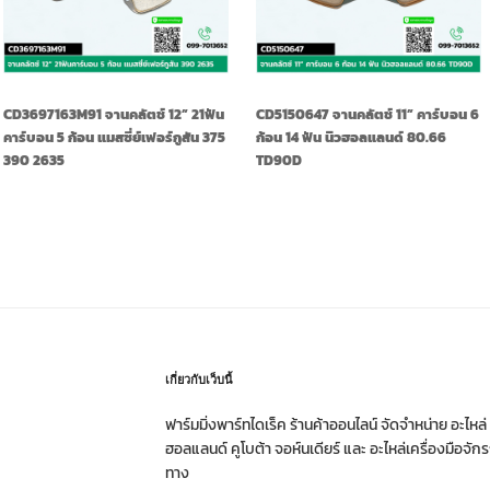
CD3697163M91 จานคลัตช์ 12” 21ฟัน
CD5150647 จานคลัตช์ 11” คาร์บอน 6
คาร์บอน 5 ก้อน แมสซี่ย์เฟอร์กูสัน 375
ก้อน 14 ฟัน นิวฮอลแลนด์ 80.66
390 2635
TD90D
เกี่ยวกับเว็บนี้
ฟาร์มมิ่งพาร์ทไดเร็ค ร้านค้าออนไลน์ จัดจำหน่าย อะไหล
ฮอลแลนด์ คูโบต้า จอห์นเดียร์ และ อะไหล่เครื่องมือจั
ทาง