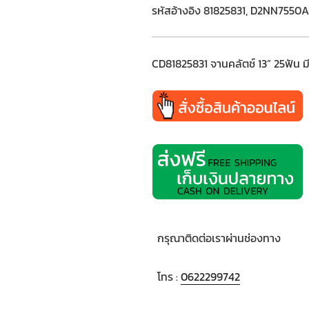
รหัสอ้างอิง 81825831, D2NN755
CD81825831 จานคลัตช์ 13” 25ฟัน 
กรุณาติดต่อเราผ่านช่องทาง
โทร :
0622299742