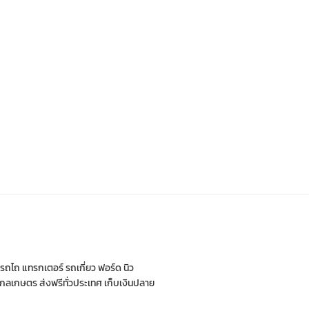
่ รถไถ แทรกเตอร์ รถเกี่ยว ฟอร์ด นิว
กรกลเกษตร ส่งฟรีทั่วประเทศ เก็บเงินปลาย