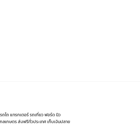
่ รถไถ แทรกเตอร์ รถเกี่ยว ฟอร์ด นิว
กรกลเกษตร ส่งฟรีทั่วประเทศ เก็บเงินปลาย