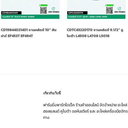
CD19844021401 จานคลัตช์ 10” ยัน
CDTC43220170 จานคลัตช์ 9.1/2” คู
ม่าร์ EF453T EF494T
โบต้า L4508 L4708 L5018
เกี่ยวกับเว็บนี้
ฟาร์มมิ่งพาร์ทไดเร็ค ร้านค้าออนไลน์ จัดจำหน่าย อะไหล
ฮอลแลนด์ คูโบต้า จอห์นเดียร์ และ อะไหล่เครื่องมือจั
ทาง