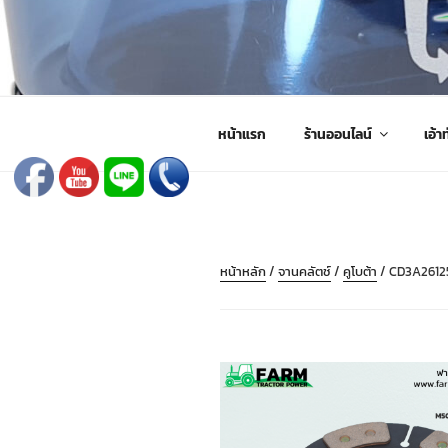
ข้าม
ไป
FARMING PARTS DIRECT
ฟาร์มมิ่งพาร์ทไดเร็ค อะไหล่ รถไถ แทรกเตอร์ เครื่องมือจั
ยัง
บทความ
หน้าแรก
ร้านออนไลน์
เอ้าท
หน้าหลัก
/
จานคลัตช์
/
คูโบต้า
/ CD3A26125