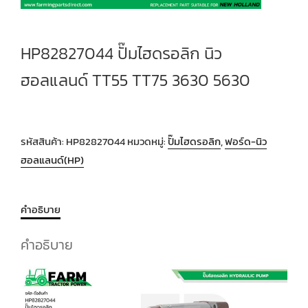
HP82827044 ปั๊มไฮดรอลิก นิว
ฮอลแลนด์ TT55 TT75 3630 5630
รหัสสินค้า:
HP82827044
หมวดหมู่:
ปั๊มไฮดรอลิก
,
ฟอร์ด-นิว
ฮอลแลนด์(HP)
คำอธิบาย
คำอธิบาย