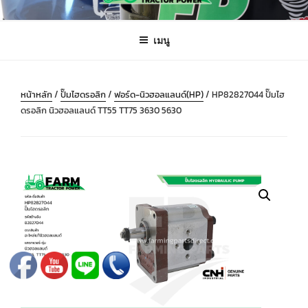
ข้าม
FARMING PARTS DIRECT
ฟาร์มมิ่งพาร์ทไดเร็ค อะไหล่ รถไถ แทรกเตอร์ เครื่องมือจักรกลเกษตร จัดส่ง
ไป
ถึงมือลูกค้าทั่วประเทศ
เมนู
ยัง
บทความ
หน้าหลัก
/
ปั๊มไฮดรอลิก
/
ฟอร์ด-นิวฮอลแลนด์(HP)
/ HP82827044 ปั๊มไฮ
ดรอลิก นิวฮอลแลนด์ TT55 TT75 3630 5630