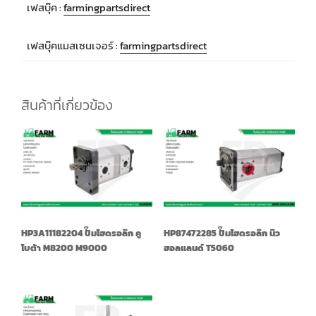
เฟสบุ๊ค :
farmingpartsdirect
เฟสบุ๊คแมสเซนเจอร์ :
farmingpartsdirect
สินค้าที่เกี่ยวข้อง
HP3A11182204 ปั๊มไฮดรอลิก คู
HP87472285 ปั๊มไฮดรอลิก นิว
โบต้า M8200 M9000
ฮอลแลนด์ T5060