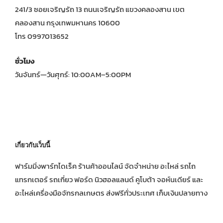
241/3 ซอยเจริญรัถ 13 ถนนเจริญรัถ แขวงคลองสาน เขต
คลองสาน กรุงเทพมหานคร 10600
โทร 0997013652
ชั่วโมง
วันจันทร์—วันศุกร์: 10:00AM–5:00PM
เกี่ยวกับเว็บนี้
ฟาร์มมิ่งพาร์ทไดเร็ค ร้านค้าออนไลน์ จัดจำหน่าย อะไหล่ รถไถ
แทรกเตอร์ รถเกี่ยว ฟอร์ด นิวฮอลแลนด์ คูโบต้า จอห์นเดียร์ และ
อะไหล่เครื่องมือจักรกลเกษตร ส่งฟรีทั่วประเทศ เก็บเงินปลายทาง