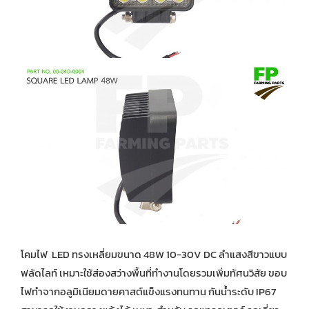
โคมไฟ LED ทรงเหลี่ยมขนาด 48W 10-30V DC ลำแสงสีขาวแบบ
ฟลัดไลท์ เหมาะใช้ส่องสว่างพื้นที่ทำงานโดยรวมเพิ่มทัศนวิสัย ขอบ
ไฟทำจากอลูมิเนียมดายคาสต์แข็งแรงทนทาน กันน้ำระดับ IP67