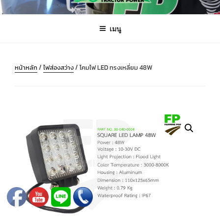
ข้าม
FARMING PARTS DIRECT
ฟาร์มมิ่งพาร์ทไดเร็ค อะไหล่ รถไถ แทรกเตอร์ เครื่องมือจักรกลเกษตร จัดส่ง
ไป
ถึงมือลูกค้าทั่วประเทศ
เมนู
ยัง
บทความ
หน้าหลัก
/
ไฟส่องสว่าง
/ โคมไฟ LED ทรงเหลี่ยม 48W