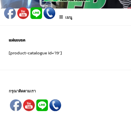
ข้าม
FARMING PARTS DIRECT
ฟาร์มมิ่งพาร์ทไดเร็ค อะไหล่ รถไถ แทรกเตอร์ เครื่องมือจักรกลเกษตร จัดส่ง
ไป
ถึงมือลูกค้าทั่วประเทศ
เมนู
ยัง
บทความ
แผ่นเบรค
[product-catalogue id=’19’]
กรุณาติดตามเรา