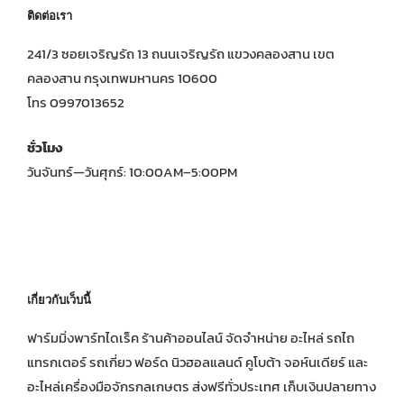
ติดต่อเรา
241/3 ซอยเจริญรัถ 13 ถนนเจริญรัถ แขวงคลองสาน เขต
คลองสาน กรุงเทพมหานคร 10600
โทร 0997013652
ชั่วโมง
วันจันทร์—วันศุกร์: 10:00AM–5:00PM
เกี่ยวกับเว็บนี้
ฟาร์มมิ่งพาร์ทไดเร็ค ร้านค้าออนไลน์ จัดจำหน่าย อะไหล่ รถไถ
แทรกเตอร์ รถเกี่ยว ฟอร์ด นิวฮอลแลนด์ คูโบต้า จอห์นเดียร์ และ
อะไหล่เครื่องมือจักรกลเกษตร ส่งฟรีทั่วประเทศ เก็บเงินปลายทาง