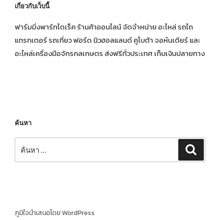
เกี่ยวกับเว็บนี้
ฟาร์มมิ่งพาร์ทไดเร็ค ร้านค้าออนไลน์ จัดจำหน่าย อะไหล่ รถไถ
แทรกเตอร์ รถเกี่ยว ฟอร์ด นิวฮอลแลนด์ คูโบต้า จอห์นเดียร์ และ
อะไหล่เครื่องมือจักรกลเกษตร ส่งฟรีทั่วประเทศ เก็บเงินปลายทาง
ค้นหา
ค้นหา:
ค้นหา
ภูมิใจนำเสนอโดย WordPress