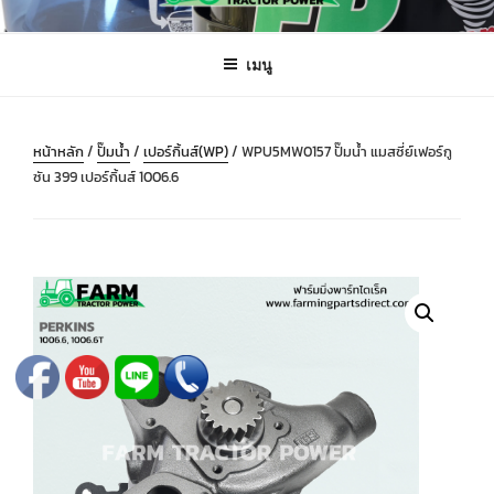
ข้าม
FARMING PARTS DIRECT
ฟาร์มมิ่งพาร์ทไดเร็ค อะไหล่ รถไถ แทรกเตอร์ เครื่องมือจักรกลเกษตร จัดส่ง
ไป
ถึงมือลูกค้าทั่วประเทศ
เมนู
ยัง
บทความ
หน้าหลัก
/
ปั๊มน้ำ
/
เปอร์กิ้นส์(WP)
/ WPU5MW0157 ปั๊มน้ำ แมสซี่ย์เฟอร์กู
ซัน 399 เปอร์กิ้นส์ 1006.6