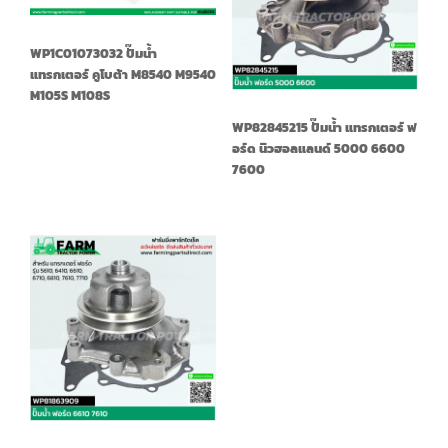
WP1C01073032 ปั๊มน้ำ
แทรกเตอร์ คูโบต้า M8540 M9540
M105S M108S
WP82845215 ปั๊มน้ำ แทรกเตอร์ ฟ
อร์ด นิวฮอลแลนด์ 5000 6600
7600