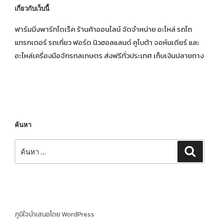
เกี่ยวกับเว็บนี้
ฟาร์มมิ่งพาร์ทไดเร็ค ร้านค้าออนไลน์ จัดจำหน่าย อะไหล่ รถไถ
แทรกเตอร์ รถเกี่ยว ฟอร์ด นิวฮอลแลนด์ คูโบต้า จอห์นเดียร์ และ
อะไหล่เครื่องมือจักรกลเกษตร ส่งฟรีทั่วประเทศ เก็บเงินปลายทาง
ค้นหา
ค้นหา:
ค้นหา
ภูมิใจนำเสนอโดย WordPress