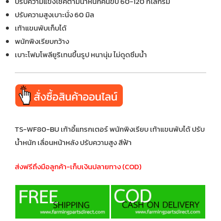
ปรับความแข็งโช๊คตามน้ำหนักคนขับ 60-120 กิโลกรัม
ปรับความสูงเบาะนั่ง 60 มิล
เท้าแขนพับเก็บได้
พนักพิงเรียบกว้าง
เบาะโฟมโพลียูริเทนขึ้นรูป หนานุ่ม ไม่ดูดซึมน้ำ
TS-WF80-BU เก้าอี้แทรกเตอร์ พนักพิงเรียบ เท้าแขนพับได้ ปรับ
น้ำหนัก เลื่อนหน้าหลัง ปรับความสูง สีฟ้า
ส่งฟรีถึงมือลูกค้า-เก็บเงินปลายทาง (COD)