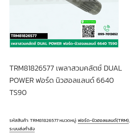
TRM81826577 เพลาสวมคลัตช์ DUAL
POWER ฟอร์ด นิวฮอลแลนด์ 6640
TS90
รหัสสินค้า:
TRM81826577
หมวดหมู่:
ฟอร์ด-นิวฮอลแลนด์(TRM)
,
ระบบส่งกำลัง