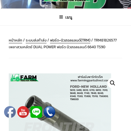
ข้าม
FARMING PARTS DIRECT
ฟาร์มมิ่งพาร์ทไดเร็ค อะไหล่ รถไถ แทรกเตอร์ เครื่องมือจักรกลเกษตร จัดส่ง
ไป
ถึงมือลูกค้าทั่วประเทศ
เมนู
ยัง
บทความ
หน้าหลัก
/
ระบบส่งกำลัง
/
ฟอร์ด-นิวฮอลแลนด์(TRM)
/ TRM81826577
เพลาสวมคลัตช์ DUAL POWER ฟอร์ด นิวฮอลแลนด์ 6640 TS90