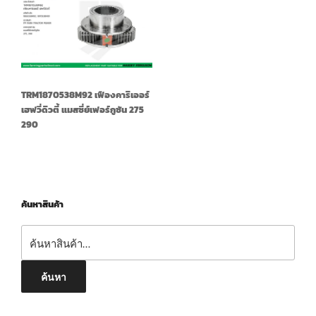
TRM1870538M92 เฟืองคาริเออร์
เฮฟวี่ดิวตี้ แมสซี่ย์เฟอร์กูซัน 275
290
ค้นหาสินค้า
ค้นหา:
ค้นหา