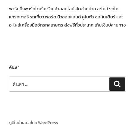
ฟาร์มมิ่งพาร์ทไดเร็ค ร้านค้าออนไลน์ จัดจำหน่าย อะไหล่ รถไถ
แทรกเตอร์ รถเกี่ยว ฟอร์ด นิวฮอลแลนด์ คูโบต้า จอห์นเดียร์ และ
อะไหล่เครื่องมือจักรกลเกษตร ส่งฟรีทั่วประเทศ เก็บเงินปลายทาง
ค้นหา
ค้นหา:
ค้นหา
ภูมิใจนำเสนอโดย WordPress