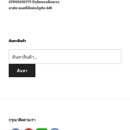
STP052107T1 ปั๊มไฮดรอลิกพวง
มาลัย แมสซี่ย์เฟอร์กูซัน 445
ค้นหาสินค้า
ค้นหา:
ค้นหา
กรุณาติดตามเรา