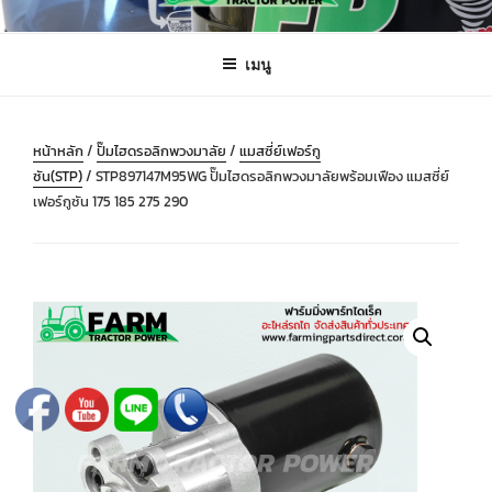
ข้าม
FARMING PARTS DIRECT
ฟาร์มมิ่งพาร์ทไดเร็ค อะไหล่ รถไถ แทรกเตอร์ เครื่องมือจักรกลเกษตร จัดส่ง
ไป
ถึงมือลูกค้าทั่วประเทศ
เมนู
ยัง
บทความ
หน้าหลัก
/
ปั๊มไฮดรอลิกพวงมาลัย
/
แมสซี่ย์เฟอร์กู
ซัน(STP)
/ STP897147M95WG ปั๊มไฮดรอลิกพวงมาลัยพร้อมเฟือง แมสซี่ย์
เฟอร์กูซัน 175 185 275 290