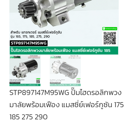
STP897147M95WG ปั๊มไฮดรอลิกพวง
มาลัยพร้อมเฟือง แมสซี่ย์เฟอร์กูซัน 175
185 275 290