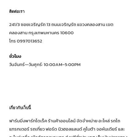
ติดต่อเรา
241/3 ซอยเจริญรัถ 13 ถนนเจริญรัถ แขวงคลองสาน เขต
คลองสาน กรุงเทพมหานคร 10600
โทร 0997013652
ชั่วโมง
วันจันทร์—วันศุกร์: 10:00AM–5:00PM
เกี่ยวกับเว็บนี้
ฟาร์มมิ่งพาร์ทไดเร็ค ร้านค้าออนไลน์ จัดจำหน่าย อะไหล่ รถไถ
แทรกเตอร์ รถเกี่ยว ฟอร์ด นิวฮอลแลนด์ คูโบต้า จอห์นเดียร์ และ