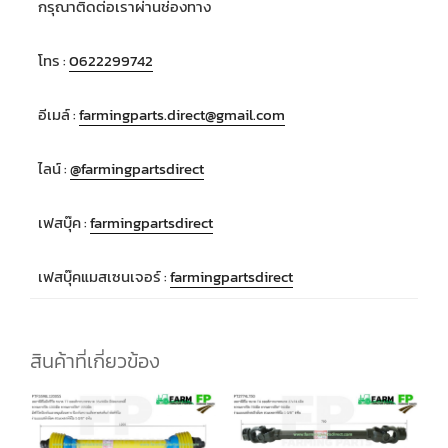
กรุณาติดต่อเราผ่านช่องทาง
โทร :
0622299742
อีเมล์ :
farmingparts.direct@gmail.com
ไลน์ :
@farmingpartsdirect
เฟสบุ๊ค :
farmingpartsdirect
เฟสบุ๊คแมสเซนเจอร์ :
farmingpartsdirect
สินค้าที่เกี่ยวข้อง