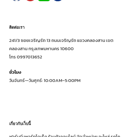
ติดต่อเรา
241/3 ซอยเจริญรัถ 13 ถนนเจริญรัถ แขวงคลองสาน เขต
คลองสาน กรุงเทพมหานคร 10600
โทร 0997013652
ชั่วโมง
วันจันทร์—วันศุกร์: 10:00AM–5:00PM
เกี่ยวกับเว็บนี้
ฟาร์มมิ่งพาร์ทไดเร็ค ร้านค้าออนไลน์ จัดจำหน่าย อะไหล่ รถไถ