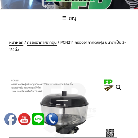
ข้าม
FARMING PARTS DIRECT
ฟาร์มมิ่งพาร์ทไดเร็ค อะไหล่ รถไถ แทรกเตอร์ เครื่องมือจักรกลเกษตร จัดส่ง
ไป
ถึงมือลูกค้าทั่วประเทศ
เมนู
ยัง
บทความ
หน้าหลัก
/
กรองอากาศดักฝุ่น
/ PCN214 กรองอากาศดักฝุ่น ขนาดแป๊ป 2-
1/4นิ้ว