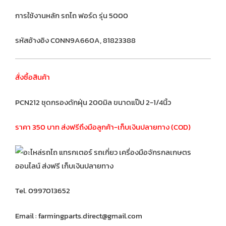
การใช้งานหลัก รถไถ ฟอร์ด รุ่น 5000
รหัสอ้างอิง C0NN9A660A, 81823388
สั่งซื้อสินค้า
PCN212 ชุดกรองดักฝุ่น 200มิล ขนาดแป๊ป 2-1/4นิ้ว
ราคา 350 บาท ส่งฟรีถึงมือลูกค้า-เก็บเงินปลายทาง (COD)
Tel. 0997013652
Email : farmingparts.direct@gmail.com