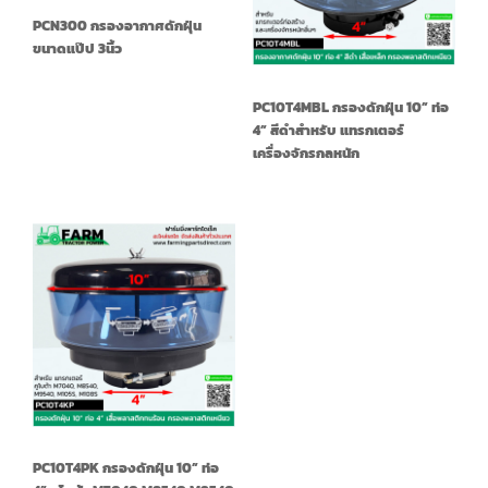
PCN300 กรองอากาศดักฝุ่น
ขนาดแป๊ป 3นิ้ว
PC10T4MBL กรองดักฝุ่น 10” ท่อ
4” สีดำสำหรับ แทรกเตอร์
เครื่องจักรกลหนัก
PC10T4PK กรองดักฝุ่น 10” ท่อ