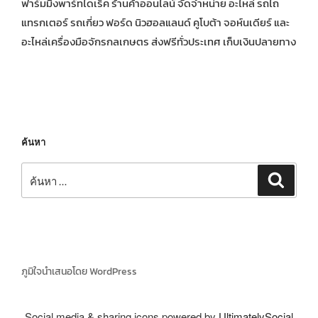
ฟาร์มมิ่งพาร์ทไดเร็ค ร้านค้าออนไลน์ จัดจำหน่าย อะไหล่ รถไถ
แทรกเตอร์ รถเกี่ยว ฟอร์ด นิวฮอลแลนด์ คูโบต้า จอห์นเดียร์ และ
อะไหล่เครื่องมือจักรกลเกษตร ส่งฟรีทั่วประเทศ เก็บเงินปลายทาง
ค้นหา
ค้นหา:
ค้นหา
ภูมิใจนำเสนอโดย WordPress
Social media & sharing icons powered by
UltimatelySocial