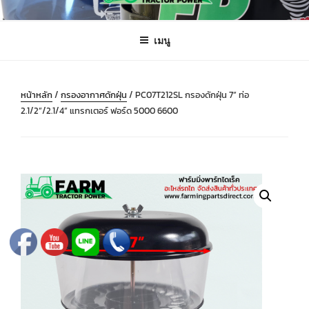
ข้าม
FARMING PARTS DIRECT
ฟาร์มมิ่งพาร์ทไดเร็ค อะไหล่ รถไถ แทรกเตอร์ เครื่องมือจักรกลเกษตร จัดส่ง
ไป
ถึงมือลูกค้าทั่วประเทศ
เมนู
ยัง
บทความ
หน้าหลัก
/
กรองอากาศดักฝุ่น
/ PC07T212SL กรองดักฝุ่น 7” ท่อ
2.1/2”/2.1/4” แทรกเตอร์ ฟอร์ด 5000 6600