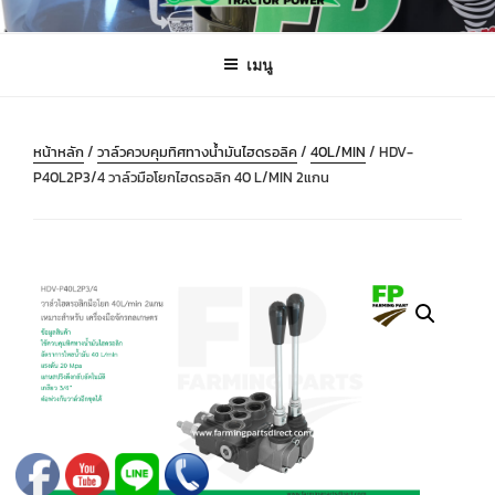
ข้าม
FARMING PARTS DIRECT
ฟาร์มมิ่งพาร์ทไดเร็ค อะไหล่ รถไถ แทรกเตอร์ เครื่องมือจักรกลเกษตร จัดส่ง
ไป
ถึงมือลูกค้าทั่วประเทศ
เมนู
ยัง
บทความ
หน้าหลัก
/
วาล์วควบคุมทิศทางน้ำมันไฮดรอลิค
/
40L/MIN
/ HDV-
P40L2P3/4 วาล์วมือโยกไฮดรอลิก 40 L/MIN 2แกน