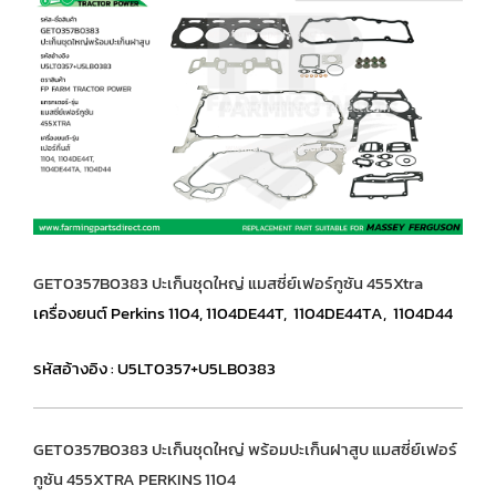
GET0357B0383 ปะเก็นชุดใหญ่ แมสซี่ย์เฟอร์กูซัน 455Xtra
เครื่องยนต์ Perkins 1104, 1104DE44T, 1104DE44TA, 1104D44
รหัสอ้างอิง : U5LT0357+U5LB0383
GET0357B0383 ปะเก็นชุดใหญ่ พร้อมปะเก็นฝาสูบ แมสซี่ย์เฟอร์
กูซัน 455XTRA PERKINS 1104