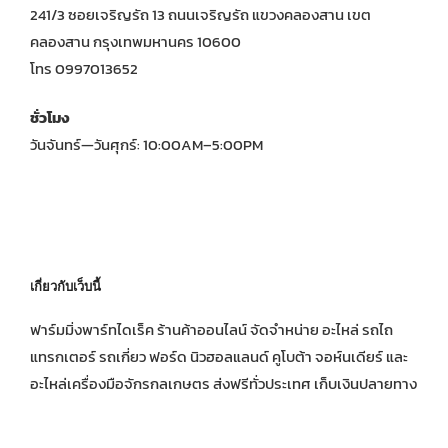
241/3 ซอยเจริญรัถ 13 ถนนเจริญรัถ แขวงคลองสาน เขต
คลองสาน กรุงเทพมหานคร 10600
โทร 0997013652
ชั่วโมง
วันจันทร์—วันศุกร์: 10:00AM–5:00PM
เกี่ยวกับเว็บนี้
ฟาร์มมิ่งพาร์ทไดเร็ค ร้านค้าออนไลน์ จัดจำหน่าย อะไหล่ รถไถ
แทรกเตอร์ รถเกี่ยว ฟอร์ด นิวฮอลแลนด์ คูโบต้า จอห์นเดียร์ และ
อะไหล่เครื่องมือจักรกลเกษตร ส่งฟรีทั่วประเทศ เก็บเงินปลายทาง