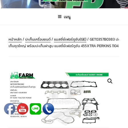
ข้าม
FARMING PARTS DIRECT
ฟาร์มมิ่งพาร์ทไดเร็ค อะไหล่ รถไถ แทรกเตอร์ เครื่องมือจักรกลเกษตร จัดส่ง
ไป
ถึงมือลูกค้าทั่วประเทศ
เมนู
ยัง
บทความ
หน้าหลัก
/
ปะเก็นเครื่องยนต์
/
แมสซี่ย์เฟอร์กูซัน(GE)
/ GET0357B0383 ปะ
เก็นชุดใหญ่ พร้อมปะเก็นฝาสูบ แมสซี่ย์เฟอร์กูซัน 455XTRA PERKINS 1104