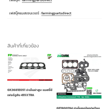
เฟสบุ๊คแมสเซนเจอร์ :
farmingpartsdirect
สินค้าที่เกี่ยวข้อง
GK3681E051 ปะเก็นฝาสูบ แมสซี่ย์
เฟอร์กูซัน 455XTRA
GE1900194 ปะเก็นชุดใหญ่พร้อม