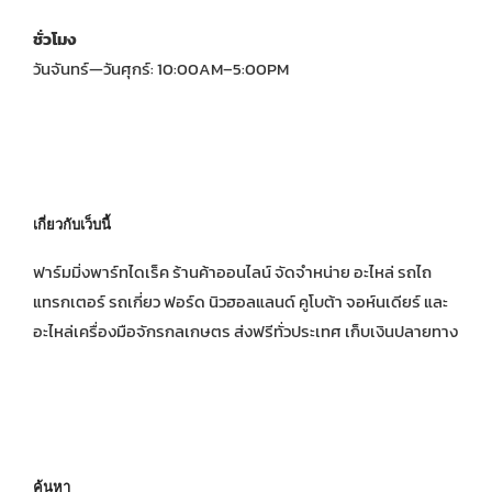
ชั่วโมง
วันจันทร์—วันศุกร์: 10:00AM–5:00PM
เกี่ยวกับเว็บนี้
ฟาร์มมิ่งพาร์ทไดเร็ค ร้านค้าออนไลน์ จัดจำหน่าย อะไหล่ รถไถ
แทรกเตอร์ รถเกี่ยว ฟอร์ด นิวฮอลแลนด์ คูโบต้า จอห์นเดียร์ และ
อะไหล่เครื่องมือจักรกลเกษตร ส่งฟรีทั่วประเทศ เก็บเงินปลายทาง
ค้นหา