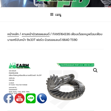
ข้าม
FARMING PARTS DIRECT
ฟาร์มมิ่งพาร์ทไดเร็ค อะไหล่ รถไถ แทรกเตอร์ เครื่องมือจักรกลเกษตร จัดส่ง
ไป
ถึงมือลูกค้าทั่วประเทศ
เมนู
ยัง
บทความ
หน้าหลัก
/
คานหน้านิวฮอลแลนด์
/ FAN5164336 เฟืองเดือยหมูพร้อมเฟือง
บายศรีขับหน้า 9x33T ฟอร์ด นิวฮอลแลนด์ 6640 TS90