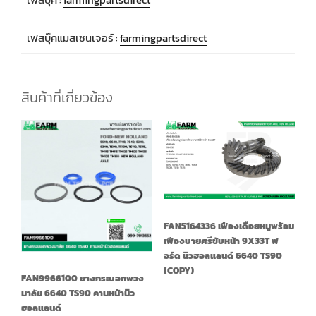
เฟสบุ๊คแมสเซนเจอร์ :
farmingpartsdirect
สินค้าที่เกี่ยวข้อง
FAN5164336 เฟืองเดือยหมูพร้อม
เฟืองบายศรีขับหน้า 9X33T ฟ
อร์ด นิวฮอลแลนด์ 6640 TS90
(COPY)
FAN9966100 ยางกระบอกพวง
มาลัย 6640 TS90 คานหน้านิว
ฮอลแลนด์