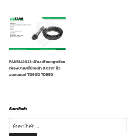
FAN5142023 เฟืองเดือยหมูพร้อม
เฟืองบายศรีขับหน้า 9X39T นิว
ฮอลแลนด์ TD90D TD95D
ค้นหาสินค้า
ค้นหา: