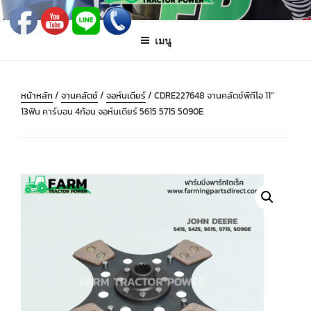
ข้าม
FARMING PARTS DIRECT
ฟาร์มมิ่งพาร์ทไดเร็ค อะไหล่ รถไถ แทรกเตอร์ เครื่องมือจักรกลเกษตร จัดส่ง
ไป
ถึงมือลูกค้าทั่วประเทศ
เมนู
ยัง
บทความ
หน้าหลัก
/
จานคลัตช์
/
จอห์นเดียร์
/ CDRE227648 จานคลัตช์พีทีโอ 11”
13ฟัน คาร์บอน 4ก้อน จอห์นเดียร์ 5615 5715 5090E