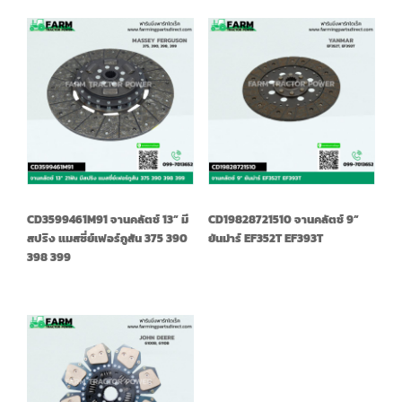
CD3599461M91 จานคลัตช์ 13” มี
CD19828721510 จานคลัตช์ 9”
สปริง แมสซี่ย์เฟอร์กูสัน 375 390
ยันม่าร์ EF352T EF393T
398 399