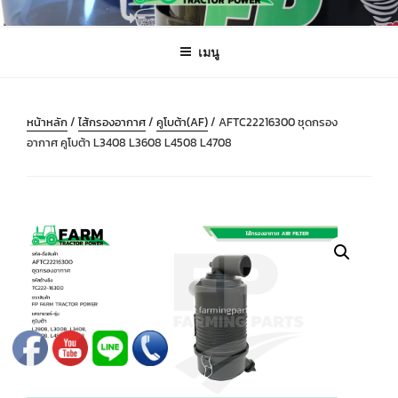
ข้าม
FARMING PARTS DIRECT
ฟาร์มมิ่งพาร์ทไดเร็ค อะไหล่ รถไถ แทรกเตอร์ เครื่องมือจักรกลเกษตร จัดส่ง
ไป
ถึงมือลูกค้าทั่วประเทศ
เมนู
ยัง
บทความ
หน้าหลัก
/
ไส้กรองอากาศ
/
คูโบต้า(AF)
/ AFTC22216300 ชุดกรอง
อากาศ คูโบต้า L3408 L3608 L4508 L4708