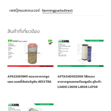
เฟสบุ๊คแมสเซนเจอร์ :
farmingpartsdirect
สินค้าที่เกี่ยวข้อง
AF6223618M1 กรองอากาศลูก
AFTA04093230K ไส้กรอง
นอก แมสซี่ย์เฟอร์กูซัน 455XTRA
อากาศลูกนอกพร้อมลูกใน คูโบต้า
L3408 L3608 L4508 L4708