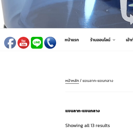
ข้าม
ไป
FARMING PARTS DIRECT
ฟาร์มมิ่งพาร์ทไดเร็ค อะไหล่ รถไถ แทรกเตอร์ เครื่องมือจั
ยัง
บทความ
หน้าแรก
ร้านออนไลน์
เอ้าท
หน้าหลัก
/ แขนลาก-แขนกลาง
แขนลาก-แขนกลาง
Showing all 13 results