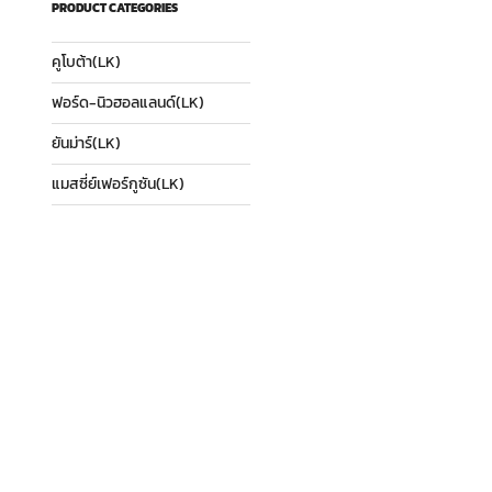
PRODUCT CATEGORIES
คูโบต้า(LK)
ฟอร์ด-นิวฮอลแลนด์(LK)
ยันม่าร์(LK)
แมสซี่ย์เฟอร์กูซัน(LK)