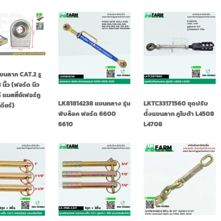
ขนลาก CAT.2 รู
 นิ้ว (ฟอร์ด นิว
แมสสี่ย์เฟอร์กู
LK81814238 แขนกลาง รุ่น
LKTC33171560 ชุดปรับ
ดียร์)
พับล็อค ฟอร์ด 6600
ตั้งแขนลาก คูโบต้า L4508
6610
L4708