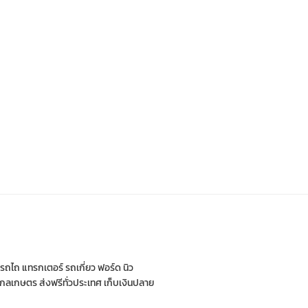
่ รถไถ แทรกเตอร์ รถเกี่ยว ฟอร์ด นิว
กรกลเกษตร ส่งฟรีทั่วประเทศ เก็บเงินปลาย