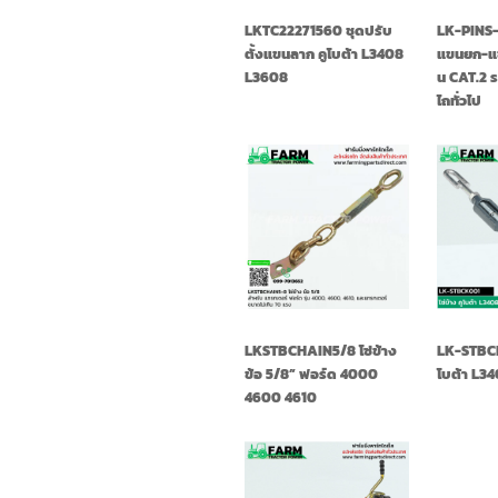
LKTC22271560 ชุดปรับ
LK-PINS-
ตั้งแขนลาก คูโบต้า L3408
แขนยก-แข
L3608
น CAT.2 
ไถทั่วไป
LKSTBCHAIN5/8 โซ่ข้าง
LK-STBCK0
ข้อ 5/8” ฟอร์ด 4000
โบต้า L3
4600 4610