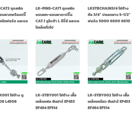
CAT2 ชุดสลัก
LK-PINS-CAT1 ชุดสลัก
LKSTBCHAIN3/4 โซ่ข้าง
นลากพร้อมปริ๊
แขนยก-แขนลาก+ปริ๊น
ข้อ 3/4” ปลอกยาว 5-1/2”
รถไถฟอร์ด และรถ
CAT.1 คูโบต้า L ซีรี่ย์ และรถ
ฟอร์ด 5000 6600 6610
ไถเล็กทั่วไป
01 โซ่ข้าง คู
LK-STBY001 โซ่ข้าง เสื้อ
LK-STBY002 โซ่ข้าง เสื้อ
408 L4508
เหล็กหล่อ ยันม่าร์ EF453
เหล็กเหนียว ยันม่าร์ EF453
EF494 EF514
EF494 EF514