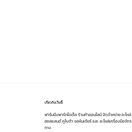
เกี่ยวกับเว็บนี้
ฟาร์มมิ่งพาร์ทไดเร็ค ร้านค้าออนไลน์ จัดจำหน่าย อะไหล
ฮอลแลนด์ คูโบต้า จอห์นเดียร์ และ อะไหล่เครื่องมือจั
ทาง