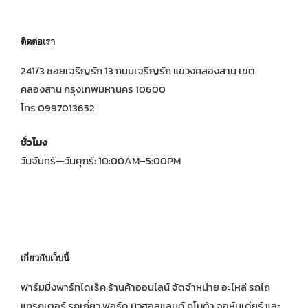
ติดต่อเรา
241/3 ซอยเจริญรัถ 13 ถนนเจริญรัถ แขวงคลองสาน เขต
คลองสาน กรุงเทพมหานคร 10600
โทร 0997013652
ชั่วโมง
วันจันทร์—วันศุกร์: 10:00AM–5:00PM
เกี่ยวกับเว็บนี้
ฟาร์มมิ่งพาร์ทไดเร็ค ร้านค้าออนไลน์ จัดจำหน่าย อะไหล่ รถไถ
แทรกเตอร์ รถเกี่ยว ฟอร์ด นิวฮอลแลนด์ คูโบต้า จอห์นเดียร์ และ