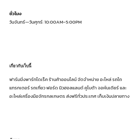
ชั่วโมง
วันจันทร์—วันศุกร์: 10:00AM–5:00PM
เกี่ยวกับเว็บนี้
ฟาร์มมิ่งพาร์ทไดเร็ค ร้านค้าออนไลน์ จัดจำหน่าย อะไหล่ รถไถ
แทรกเตอร์ รถเกี่ยว ฟอร์ด นิวฮอลแลนด์ คูโบต้า จอห์นเดียร์ และ
อะไหล่เครื่องมือจักรกลเกษตร ส่งฟรีทั่วประเทศ เก็บเงินปลายทาง