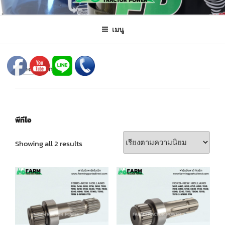
ข้าม
FARMING PARTS DIRECT
ฟาร์มมิ่งพาร์ทไดเร็ค อะไหล่ รถไถ แทรกเตอร์ เครื่องมือจักรกลเกษตร จัดส่ง
ไป
ถึงมือลูกค้าทั่วประเทศ
เมนู
ยัง
บทความ
หน้าหลัก
/ พีทีโอ
พีทีโอ
Showing all 2 results