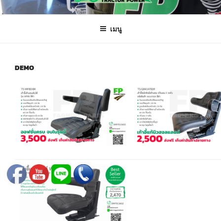
ข้าม
FARMING PARTS DIRECT
ฟาร์มมิ่งพาร์ทไดเร็ค อะไหล่ รถไถ แทรกเตอร์ เครื่องมือจักรกลเกษตร จัดส่ง
ไป
ถึงมือลูกค้าทั่วประเทศ
เมนู
ยัง
บทความ
DEMO