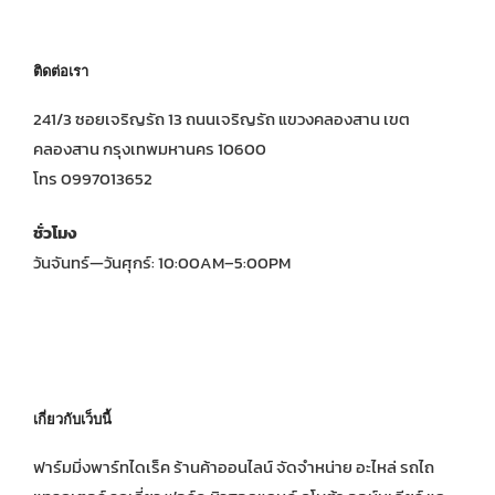
ติดต่อเรา
241/3 ซอยเจริญรัถ 13 ถนนเจริญรัถ แขวงคลองสาน เขต
คลองสาน กรุงเทพมหานคร 10600
โทร 0997013652
ชั่วโมง
วันจันทร์—วันศุกร์: 10:00AM–5:00PM
เกี่ยวกับเว็บนี้
ฟาร์มมิ่งพาร์ทไดเร็ค ร้านค้าออนไลน์ จัดจำหน่าย อะไหล่ รถไถ