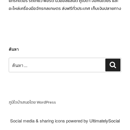
แทรกเตอร์ รถเกี่ยว ฟอร์ด นิวฮอลแลนด์ คูโบต้า จอห์นเดียร์ และ
อะไหล่เครื่องมือจักรกลเกษตร ส่งฟรีทั่วประเทศ เก็บเงินปลายทาง
ค้นหา
ค้นหา:
ค้นหา
ภูมิใจนำเสนอโดย WordPress
Social media & sharing icons powered by
UltimatelySocial