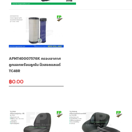
AFMT40007576K กรองอากาศ
ลูกนอกพร้อมลูกใน นิวฮอลแลนด์
TC48R
฿
0.00